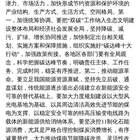
潜力、市场活力，加快形成节约资源和保护环境的
产业结构、生产方式、生活方式、空间格局。第
一，加强统筹协调。要把“双碳”工作纳入生态文明建
设整体布局和经济社会发展全局，坚持降碳、减
污、扩绿、增长协同推进，加快制定出台相关规
划、实施方案和保障措施，组织实施好“碳达峰十大
行动”，加强政策衔接。各地区各部门要有全局观
念，科学把握碳达峰节奏，明确责任主体、工作任
务、完成时间，稳妥有序推进。第二，推动能源革
命。要立足我国能源资源禀赋，坚持先立后破、通
盘谋划，传统能源逐步退出必须建立在新能源安全
可靠的替代基础上。要加大力度规划建设以大型风
光电基地为基础、以其周边清洁高效先进节能的煤
电为支撑、以稳定安全可靠的特高压输变电线路为
载体的新能源供给消纳体系。要坚决控11制化石能
源消费，尤其是严格合理控制煤炭消费增长，有序
减量替代，大力推动煤电节能降碳改造、灵活性改