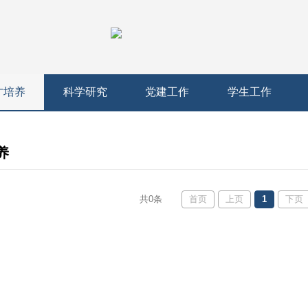
才培养
科学研究
党建工作
学生工作
养
首页
上页
1
下页
共0条