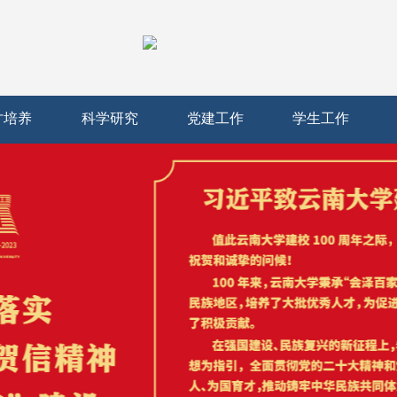
才培养
科学研究
党建工作
学生工作