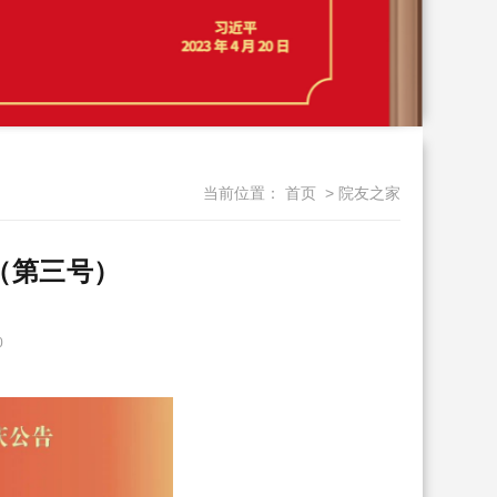
当前位置：
首页
>
院友之家
（第三号）
0