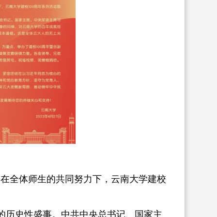
，在全体师生的共同努力下，云南大学建校
来的历史性盛事。中共中央总书记、国家主