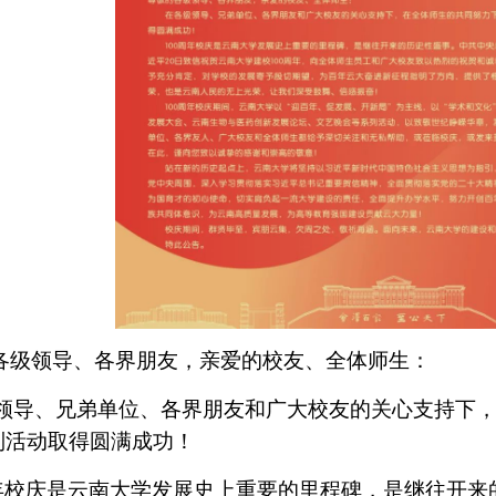
各级领导、各界朋友，亲爱的校友、全体师生：
领导、兄弟单位、各界朋友和广大校友的关心支持下
系列活动取得圆满成功！
周年校庆是云南大学发展史上重要的里程碑，是继往开