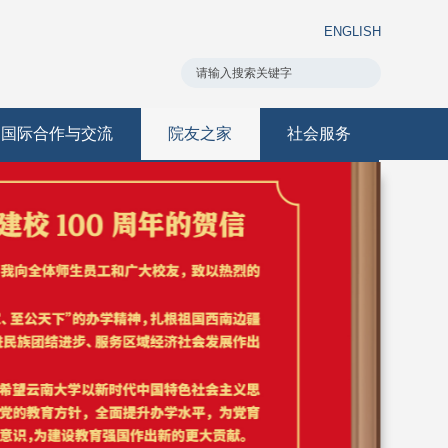
ENGLISH
国际合作与交流
院友之家
社会服务