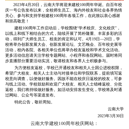
2023年4月20日，云南大学将迎来建校100周年华诞。自百年校
庆一号公告发布以来，全校师生员工、海内外校友和社会各界热情
关心、参与和支持学校建校100周年各项工作，在此致以衷心感谢
和崇高敬意！
建校100周年工作启动后，学校围绕“学术校庆、文化校庆”，
以线上和线下相结合的方式，陆续开展了简朴隆重、丰富多彩的活
动，得到广大师生员工、校友的肯定和认可。4月19日—20日，学
校将举办创新发展大会、创新发展论坛、文艺晚会、百年校史展等
活动，校内各院、各相关单位也将举办校友返校和学术文化活动。
更多活动信息请关注学校专题网站、小程序和各院网站。届时将同
步直播部分重要活动实况，敬请校友和各界人士积极参与。
为方便校友返校，学校已开通校友和相关人士因公进校权限，
希望广大校友、相关人士主动与对接单位和学院联系，提前填写返
校意向调查，以便做好服务。因故不能在校庆日返校的校友，可参
与线上活动。学校鼓励和欢迎广大校友、相关人士错峰返校、分批
返校，我们将持续做好服务。如活动安排发生变化，学校将及时通
过网站、公众号等渠道发布。
特此公告，敬祈周知。
云南大学
2023年3月30日
云南大学建校100周年校庆网站：