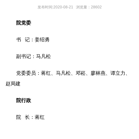
发布时间:2020-08-21 浏览量：
28602
院党委
书 记：
姜绍勇
副书记：马凡松
党委委员：蒋红、马凡松、邓崧、廖林燕、谭立力、
赵局建
院行政
院 长：蒋红