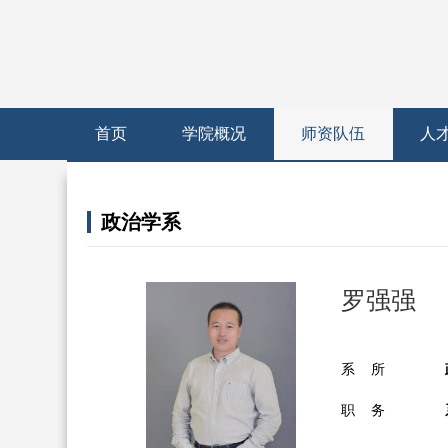
首页
学院概况
师资队伍
人
政治学系
罗强强
系 所
职 务