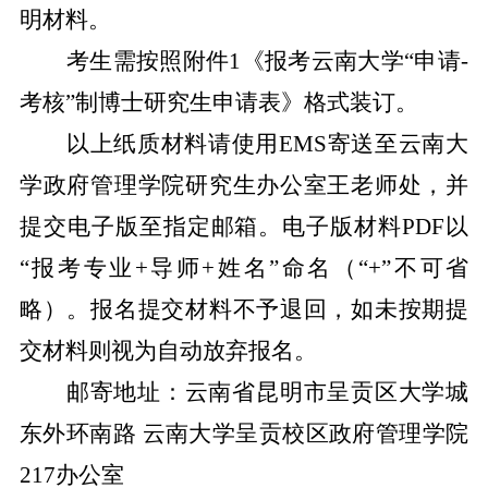
明材料。
考生需按照附件
1
《报考云南大学“申请
-
考核”制博士研究生申请表》格式装订。
以上纸质材料
请使用
EMS
寄送至云南大
学政府管理学院研究生办公室
王
老师处，并
提交电子版至指定邮箱。电子版材料
PDF
以
“报考专业
+
导师
+
姓名”命名（“
+
”不可省
略）。报名提交材料不予退回，如未按期提
交材料则视为自动放弃报名。
邮寄地址：云南省昆明市呈贡区大学城
东外环南路
云南大学呈贡校区政府管理学院
217
办公室