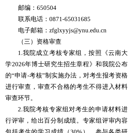
邮编：
650504
联系电话：
0871-65031685
电子邮箱：
zfglxyyjs@ynu.edu.cn
（三）
资格审查
1.
我院
成立考核专家组
，
按照《云南大
学
2026
年博士研究生招生章程》和
我院
公布
的
“申请
-
考核”制实施
办法
，对考生报考资格
进行审查，审查不合格的考生不得进入材料
审查环节。
2.
我院
考核专家组对考生的申请材料进
行评审，给出百分制成绩。
专家组评审内容
包括考生的学习成绩（
30%
）、参与各类研