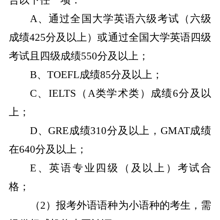
合以下任一项：
A
、通过全国大学英语六级考试（六级
成绩
425
分及以上）或通过全国大学英语四级
考试且四级成绩
550
分及以上；
B
、
TOEFL
成绩
85
分及以上；
C
、
IELTS
（
A
类学术类）成绩
6
分及以
上；
D
、
GRE
成绩
310
分及以上，
GMAT
成绩
在
640
分及以上；
E
、英语专业四级（及以上）考试合
格；
（
2
）报考外语语种为小语种的考生，需