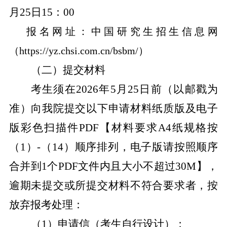
月
25
日
15
：
00
报名网址：中国研究生招生信息网
（
https://yz.chsi.com.cn/bsbm/
）
（二）提交材料
考生须在
202
6
年
5
月
25
日前
（以邮戳为
准）向我院提交以下申请材料纸质版及电子
版彩色扫描件
PDF
【材料要求
A4
纸规格按
（
1
）
-
（
14
）顺序排列，电子版请按照顺序
合并到
1
个
PDF
文件内且大小不超过
30M
】，
逾期未提交或所提交材料不符合要求者，按
放弃报考处理：
（
1
）申请信（考生自行设计）；