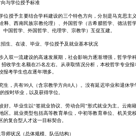
方向与学位授予标准
学位授予主要结合学科建设的三个特色方向，分别是马克思主
诠释、西南民族宗教伦理）、外国哲学（古希腊哲学、德法哲
、中国哲学、外国哲学、伦理学、宗教学）互促互建。
生招生、在读、毕业、学位授予及就业基本状况
步入双一流建设的高速发展期，社会影响力逐渐增强，哲学学
，招收学生名额在
2
5
名左右。从录取情况分析，本校哲学专业报
校报考学生也在逐年增多。
究生，共有
99人（含宗教学方向8人）。没有延迟毕业和退休学
%的按时毕业，以及获得学位。
较好。毕业生以
“签就业协议、劳动合同”形式就业为主。云南
地区。就业类型包括高等教育单位，中初等教育单位、机关党
区的复合型人才这一目标契合。
生导师状况（总体规模、队伍结构）