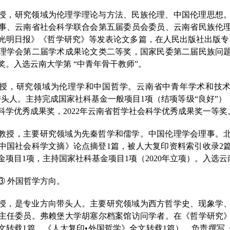
授，研究领域为伦理学理论与方法、民族伦理、中国伦理思想
事、云南省社会科学联合会第五届委员会委员、云南省民族伦
光明日报》《哲学研究》等发表论文多篇，在人民出版社出版专
理学会第二届学术成果论文类二等奖，国家民委第二届民族问
奖。入选云南大学第
“中青年骨干教师”。
授，研究领域为伦理学和中国哲学。云南省中青年学术和技
带头人。主持完成国家社科基金一般项目1项（结项等级“良好”）
科学优秀成果奖，
2
022
年云南省哲学社会科学优秀成果奖一等奖
教授，主要研究领域为先秦哲学和儒学。中国伦理学会理事。
中国社会科学文摘》论点摘登
1篇，被人大复印资料索引收录2
金项目1项，主持国家社科基金项目1项（2020年立项）。入选云
③
外国哲学方向。
授，是专业方向带头人。主要研究领域为西方哲学史、现象学
主任委员。弗赖堡大学胡塞尔档案馆访问学者。在《哲学研究
文转载
1篇、《人大复印
•
外国哲学》全文转载
1篇），负责撰写