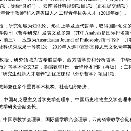
结项，等级“良好”）、云南省社科规划项目1项（正在提交结项
青年骨干教师”和入选省级人才工程青年拔尖人才（2019年始）。
授，研究领域为知识论、形而上学及近代哲学，取得国际领先
期刊《哲学研究》发表文章多篇（其中Analysis是国际排名第一
。应邀为Australasian Journal of Philosophy撰写书评，并客座
社科优秀成果一等奖1次，2019年入选中宣部宣传思想文化青年
教授，研究领域为古希腊哲学、西方哲学史和分析哲学。中华
报》等学术论文
3
篇，参编教材
1
部，合译译著
1部（再版）；主
目“研究生创新人才培养”之优质课程《分析哲学》项目1项。
教师兼任多个重要学术机构、社会组织职务。
，中国马克思主义哲学史学会理事、中国历史唯物主义学会理
教学研究会副会长。
，中国宗教学会理事、国际儒学联合会理事，云南省宗教学会副