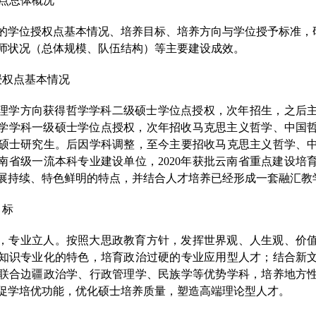
点总体概况
的
学位授权点基本情况
、培养目标、培养方向与学位授予标准，
师状况（总体规模、队伍结构）
等主要建设成效。
授权点基本情况
理学方向获得哲学学科二级硕士学位点授权，次年招生，之后
学学科一级硕士学位点授权，次年招收马克思主义哲学、中国
硕士研究生。后因学科调整，至今主要招收马克思主义哲学、
南省级一流本科专业建设单位，
2
020
年获批云南省重点建设培
展持续、特色鲜明的特点，并结合人才培养已经形成一套融汇教
目标
，专业立人。按照大思政教育方针，发挥世界观、人生观、价
知识专业化的特色，培育政治过硬的专业应用型人才；结合新
联合边疆政治学、行政管理学、民族学等优势学科，培养地方
促学培优功能，优化硕士培养质量，塑造高端理论型人才。