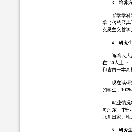
3、培养
哲学学科
学（传统经典
克思主义哲学
4
、研究
随着云大
在
1
50
人上下
和省内一本高
现在读研
的学生，
100
就业情况
向到东、中部
服务国家、地
5、研究