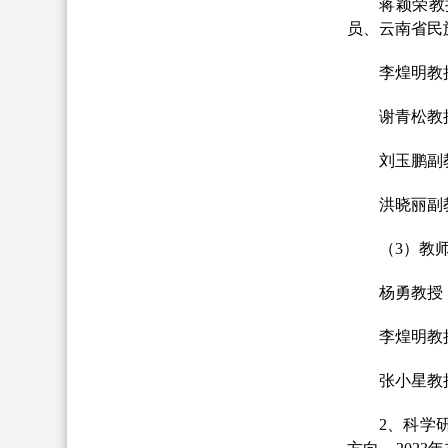
蒋颖荣教
员、云南省民
李煌明教
谢青松教
刘玉鹏副
洪晓丽副
（
3）教
杨勇教授
李煌明教
张小星教
2、科学