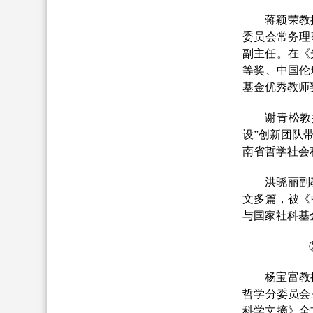
蒋颖荣教
委员会常务理
副主任。在《
等奖、中国伦
基金优秀教师
谢青松教
设”创新团队
南省哲学社会
洪晓丽副
文多篇，被《
与国家社科基
杨宝富教
哲学分委员会
科学文摘》全