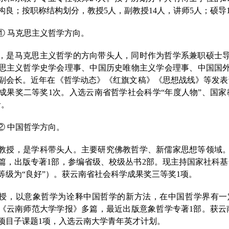
构良；按职称结构划分，教授5人，副教授14人，讲师
5
人；硕导
①
马克思主义哲学方向。
，是马克思主义哲学的方向带头人，同时作为哲学系兼职硕士
思主义哲学史学会理事、中国历史唯物主义学会理事、中国国
副会长。近年在《哲学动态》《红旗文稿》《思想战线》等发表
成果奖二等奖1次。入选云南省哲学社会科学“年度人物”、国家
者。
②
中国哲学方向。
教授
，是学科带头人。主要研究佛教哲学、新儒家思想等领域
篇，出版专著
1部，参编省级、校级丛书2部。现主持国家社科基
等级为“良好”）。获云南省社会科学成果奖三等奖1项。
授，以意象哲学为诠释中国哲学的新方法，在中国哲学界有一
《云南师范大学学报》多篇，最近出版意象哲学专著
1部。获
项目子课题1项，入选云南大学青年英才计划。