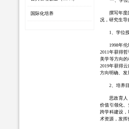
一、学位
撰写年度
国际化培养
况
，
研究生导
1、学位
1
998
年伦
2011
年获得哲
美学等方向的
2
019
年获得云
方向明确、发
2、培养
思政育人
价值引领化、
跨学科建设，
术资源，发挥