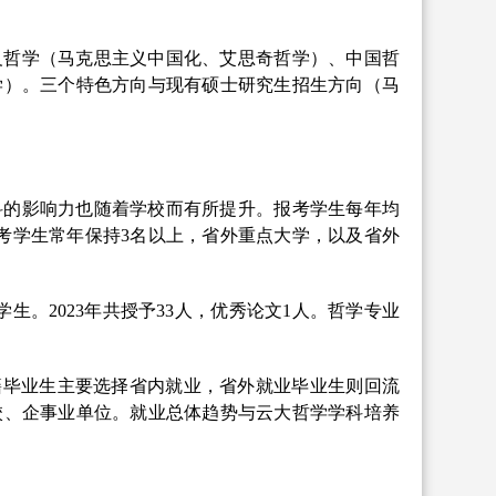
义哲学（马克思主义中国化、艾思奇哲学）、中国哲
学）。三个特色方向与现有硕士研究生招生方向（马
科的影响力也随着学校而有所提升。报考学生每年均
考学生常年保持
3
名以上，省外重点大学，以及省外
学生。2
02
3年共授予
33
人，优秀论文
1人。哲学专业
籍毕业生主要选择省内就业，省外就业毕业生则回流
校、企事业单位。就业总体趋势与云大哲学学科培养