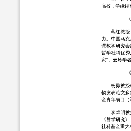
高校，学缘结
蒋红
教授
力。中国马克
课教学研究会
哲学社科优秀
家”、云岭学
杨勇
教授
物发表论文多
金青年项目（
李煌明
教
《哲学研究》
社科基金重大