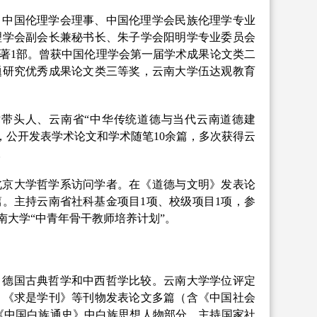
。中国伦理学会理事、中国伦理学会民族伦理学专业
理学会副会长兼秘书长、朱子学会阳明学专业委员会
著
1
部。曾获中国伦理学会第一届学术成果论文类二
题研究优秀成果论文类三等奖，云南大学伍达观教育
术带头人、云南省
“中华传统道德与当代云南道德建
，公开发表学术论文和学术随笔1
0
余篇，多次获得云
。
北京大学哲学系访问学者。在《道德与文明》发表论
篇。主持云南省社科基金项目1项、校级项目1项，参
南大学“中青年骨干教师培养计划”。
、德国古典哲学和中西哲学比较。云南大学学位评定
》《求是学刊》等刊物发表论文多篇（含《中国社会
《中国白族通史》中白族思想人物部分。主持国家社